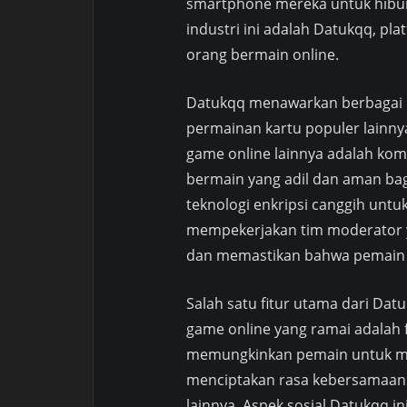
smartphone mereka untuk hibur
industri ini adalah Datukqq, p
orang bermain online.
Datukqq menawarkan berbagai 
permainan kartu populer lainn
game online lainnya adalah k
bermain yang adil dan aman ba
teknologi enkripsi canggih un
mempekerjakan tim moderator 
dan memastikan bahwa pemain 
Salah satu fitur utama dari Da
game online yang ramai adalah f
memungkinkan pemain untuk me
menciptakan rasa kebersamaan y
lainnya. Aspek sosial Datukqq 