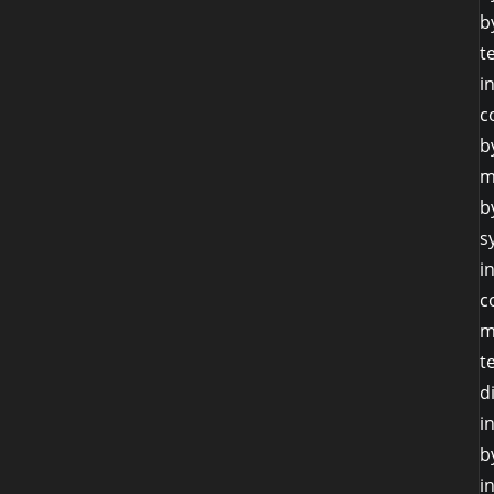
b
t
i
c
b
m
b
s
i
c
m
t
d
i
b
i