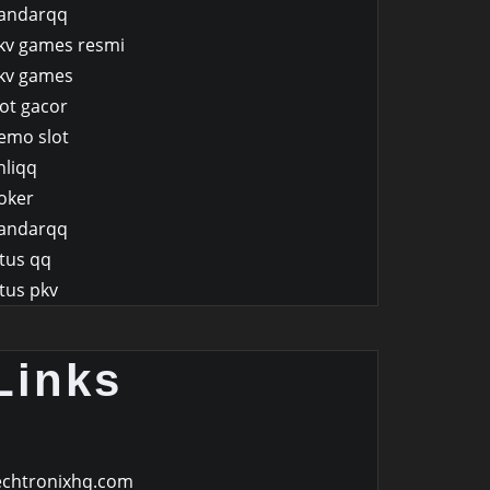
andarqq
kv games resmi
kv games
lot gacor
emo slot
hliqq
oker
andarqq
itus qq
itus pkv
Links
echtronixhq.com