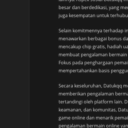
besar dan berdedikasi, yang men
juga kesempatan untuk terhubun
Selain komitmennya terhadap in
menawarkan berbagai bonus da
mencakup chip gratis, hadiah u
membuat pengalaman bermain g
Fokus pada penghargaan pemain
mempertahankan basis pengguna
Secara keseluruhan, Datukqq me
memberikan pengalaman bermai
tertandingi oleh platform lain
keamanan, dan komunitas, Dat
game online dan menarik pemain
pengalaman bermain online yang