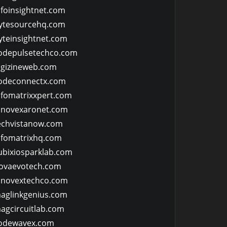
nfoinsightnet.com
ytesourcehq.com
yteinsightnet.com
odepulsetechco.com
igizineweb.com
odeconnectx.com
nfomatrixxpert.com
nnovexaronet.com
echvistanow.com
nfomatrixhq.com
ubixiosparklab.com
ovaevotech.com
nnovextechco.com
aglinkgenius.com
agcircuitlab.com
odewavex.com