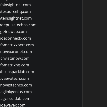
nfoinsightnet.com
ytesourcehq.com
yteinsightnet.com
odepulsetechco.com
igizineweb.com
odeconnectx.com
nfomatrixxpert.com
nnovexaronet.com
echvistanow.com
nfomatrixhq.com
ubixiosparklab.com
ovaevotech.com
nnovextechco.com
aglinkgenius.com
agcircuitlab.com
odewavex.com