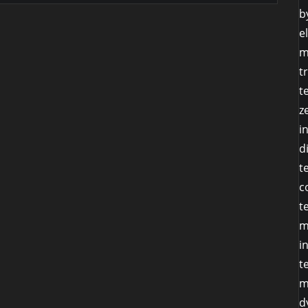
b
e
m
t
t
z
i
d
t
c
t
m
i
t
m
d