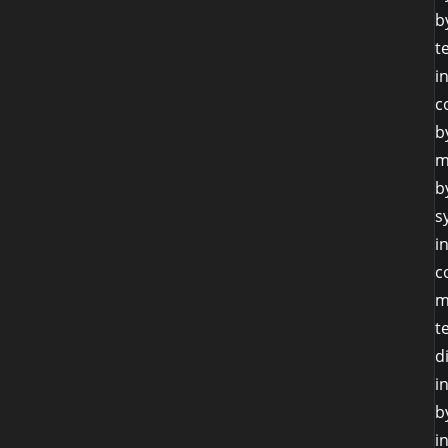
b
t
i
c
b
m
b
s
i
c
m
t
d
i
b
i