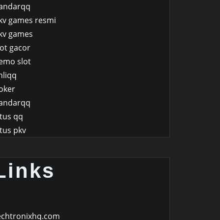
andarqq
kv games resmi
kv games
lot gacor
emo slot
hliqq
oker
andarqq
itus qq
itus pkv
Links
echtronixhq.com