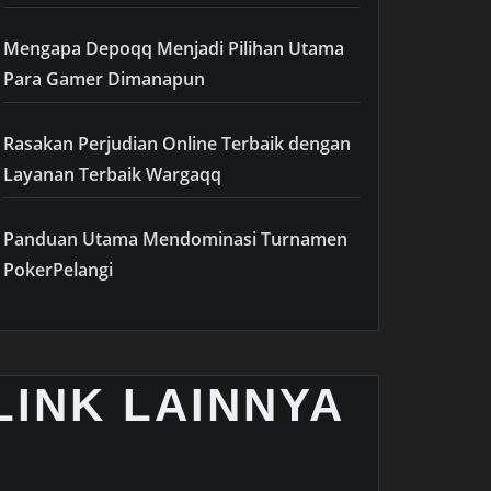
Mengapa Depoqq Menjadi Pilihan Utama
Para Gamer Dimanapun
Rasakan Perjudian Online Terbaik dengan
Layanan Terbaik Wargaqq
Panduan Utama Mendominasi Turnamen
PokerPelangi
LINK LAINNYA