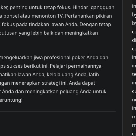
i
ker, penting untuk tetap fokus. Hindari gangguan
b
a ponsel atau menonton TV. Pertahankan pikiran
b
 fokus pada tindakan lawan Anda. Dengan tetap
c
utusan yang lebih baik dan meningkatkan
d
c
i
 mengeluarkan jiwa profesional poker Anda dan
i
ps sukses berikut ini. Pelajari permainannya,
t
atikan lawan Anda, kelola uang Anda, latih
i
ngan menerapkan strategi ini, Anda dapat
c
 Anda dan meningkatkan peluang Anda untuk
n
beruntung!
i
m
m
c