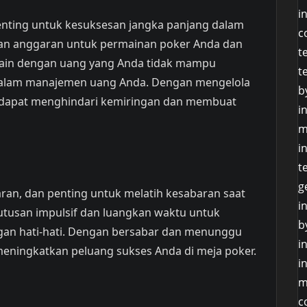
i
nting untuk kesuksesan jangka panjang dalam
c
kan anggaran untuk permainan poker Anda dan
t
main dengan uang yang Anda tidak mampu
t
 dalam manajemen uang Anda. Dengan mengelola
b
a dapat menghindari kemiringan dan membuat
i
m
i
t
g
ran, dan penting untuk melatih kesabaran saat
i
tusan impulsif dan luangkan waktu untuk
b
gan hati-hati. Dengan bersabar dan menunggu
i
meningkatkan peluang sukses Anda di meja poker.
i
m
c