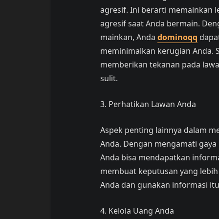
agresif. Ini berarti memainkan 
agresif saat Anda bermain. Den
mainkan, Anda
dominoqq
dapat
meminimalkan kerugian Anda. Se
memberikan tekanan pada law
sulit.
3. Perhatikan Lawan Anda
Aspek penting lainnya dalam 
Anda. Dengan mengamati gaya b
Anda bisa mendapatkan inform
membuat keputusan yang lebih b
Anda dan gunakan informasi it
4. Kelola Uang Anda