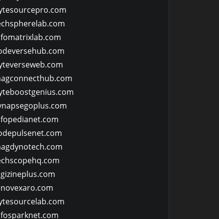
ytesourcepro.com
echspherelab.com
nfomatrixlab.com
odeversehub.com
yteverseweb.com
agconnecthub.com
yteboostgenius.com
ynapsegoplus.com
nfopedianet.com
odepulsenet.com
agdynotech.com
echscopehq.com
igizineplus.com
nnovexaro.com
ytesourcelab.com
nfosparknet.com