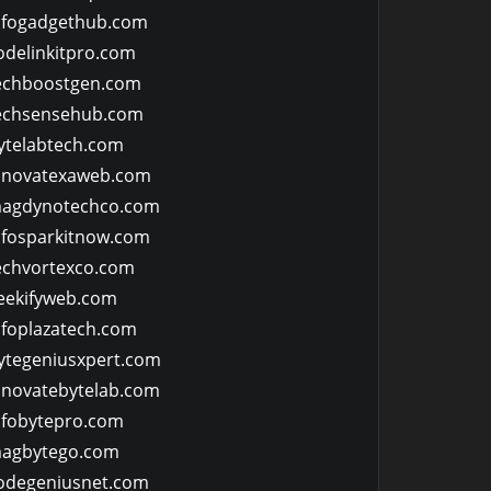
nfogadgethub.com
odelinkitpro.com
echboostgen.com
echsensehub.com
ytelabtech.com
nnovatexaweb.com
agdynotechco.com
nfosparkitnow.com
echvortexco.com
eekifyweb.com
nfoplazatech.com
ytegeniusxpert.com
nnovatebytelab.com
nfobytepro.com
agbytego.com
odegeniusnet.com