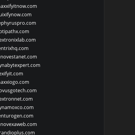
axxifyitnow.com
uixifynow.com
ephyruspro.com
ptipathx.com
extronixlab.com
entrixhq.com
nnovestanet.com
ynabytexpert.com
lexifyit.com
axxiogo.com
ovusgotech.com
extronnet.com
ynamoxco.com
enturogen.com
nnovexaweb.com
randioplus.com