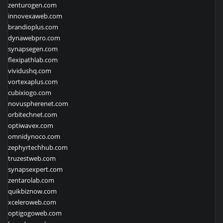
zenturogen.com
innovexaweb.com
brandioplus.com
dynawebpro.com
synapsegen.com
flexipathlab.com
vividushq.com
vortexaplus.com
cubixiogo.com
novuspherenet.com
orbitechnet.com
optiwavex.com
omnidynoco.com
zephyrtechhub.com
truzestweb.com
synapsexpert.com
zentarolab.com
quikbiznow.com
xceleroweb.com
optigogoweb.com