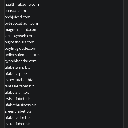
healthhubzone.com
ebaraat.com
techjuiced.com
byteboosttech.com
magnexushub.com
virtuogoweb.com
biglotshours.com
buyliraglutide.com
onlinesafemeds.com
gyanibhandar.com
ufabetwarp.biz
ufabetclip.biz
expertufabet.biz
fantasyufabet.biz
ufabetsiam.biz
swissufabet.biz
ufabetbusiness.biz
greenufabet.biz
ufabetcolor.biz
extraufabet.biz