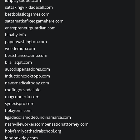
idnplaysbobet.com
sattakingvikidadacall.com
bestbolaslotgames.com
sattamatkafixedgamehere.com
entrepreneurguardian.com
hibaby.info
paperwashington.com
weedemup.com
bestchancecasino.com
bilalliaqat.com
autodispensadores.com
inductioncooktopp.com
newsmedicaltoday.com
roofingnevada.info
magconnectx.com
synexispro.com
holayomi.com
ligadeciclismodecundinamarca.com
nashvilleworkerscompensationattorney.com
holyfamilycathedralschool.org
londonkiddy.com