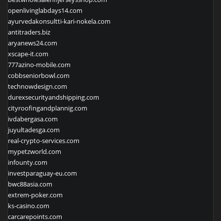
openlivinglabdays14.com
ayurvedakonsultti-kari-nokela.com
antitraders.biz
aryanews24.com
xscape-it.com
777azino-mobile.com
cobbseniorbowl.com
technowdesign.com
durexsecurityandshipping.com
cityroofingandplannig.com
ivdabergasa.com
juyultadesga.com
real-crypto-services.com
mypetzworld.com
infounty.com
investparaguay-eu.com
bwc88asia.com
extrem-poker.com
ks-casino.com
carcarepoints.com