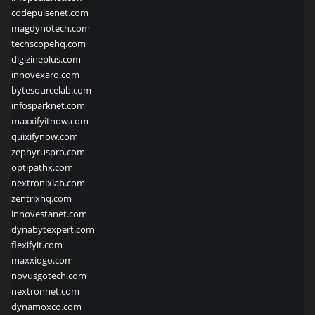
codepulsenet.com
magdynotech.com
techscopehq.com
digizineplus.com
innovexaro.com
bytesourcelab.com
infosparknet.com
maxxifyitnow.com
quixifynow.com
zephyruspro.com
optipathx.com
nextronixlab.com
zentrixhq.com
innovestanet.com
dynabytexpert.com
flexifyit.com
maxxiogo.com
novusgotech.com
nextronnet.com
dynamoxco.com