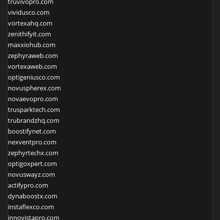
truvivopro.com
vividusco.com
vortexahq.com
zenithifyit.com
maxxiohub.com
zephyraweb.com
vortexaweb.com
optigeniusco.com
novuspherex.com
novaevopro.com
trusparktech.com
trubrandzhq.com
boostifynet.com
nexventpro.com
zephyrtechx.com
optigoxpert.com
novuswayz.com
actifypro.com
dynaboostx.com
instaflexco.com
innovistapro.com