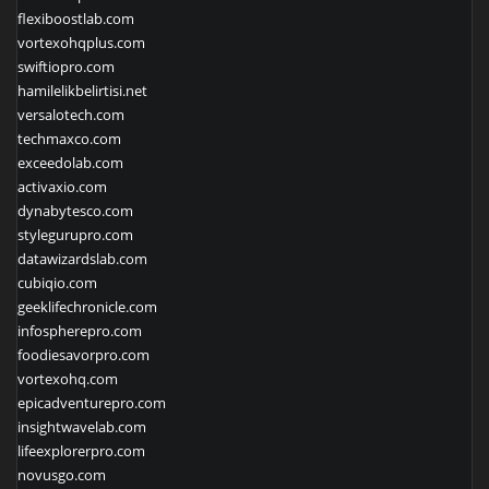
flexiboostlab.com
vortexohqplus.com
swiftiopro.com
hamilelikbelirtisi.net
versalotech.com
techmaxco.com
exceedolab.com
activaxio.com
dynabytesco.com
stylegurupro.com
datawizardslab.com
cubiqio.com
geeklifechronicle.com
infospherepro.com
foodiesavorpro.com
vortexohq.com
epicadventurepro.com
insightwavelab.com
lifeexplorerpro.com
novusgo.com