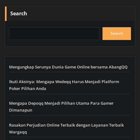
Search
Search
Mengungkap Serunya Dunia Game Online bersama AbangQQ
Ikuti Aksinya: Mengapa Wedeqq Harus Menjadi Platform
Poker Pilihan Anda
Mengapa Depoqq Menjadi Pilihan Utama Para Gamer
Dimanapun
Rasakan Perjudian Online Terbaik dengan Layanan Terbaik
Wargaqq