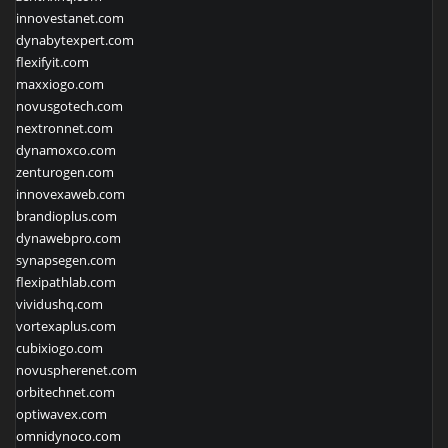
innovestanet.com
dynabytexpert.com
flexifyit.com
maxxiogo.com
novusgotech.com
nextronnet.com
dynamoxco.com
zenturogen.com
innovexaweb.com
brandioplus.com
dynawebpro.com
synapsegen.com
flexipathlab.com
vividushq.com
vortexaplus.com
cubixiogo.com
novuspherenet.com
orbitechnet.com
optiwavex.com
omnidynoco.com