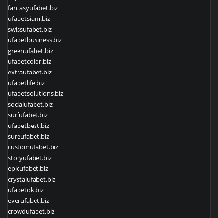
fantasyufabet.biz
ufabetsiam.biz
swissufabet.biz
ufabetbusiness.biz
greenufabet.biz
ufabetcolor.biz
extraufabet.biz
ufabetlife.biz
ufabetsolutions.biz
socialufabet.biz
surfufabet.biz
ufabetbest.biz
sureufabet.biz
customufabet.biz
storyufabet.biz
epicufabet.biz
crystalufabet.biz
ufabetok.biz
everufabet.biz
crowdufabet.biz