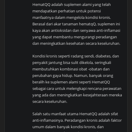
HematQQ adalah suplemen alami yang telah
mendapatkan perhatian untuk potensi
manfaatnya dalam mengelola kondisi kronis.
Berasal dari akar tanaman hematqQ, suplemen ini
kaya akan antioksidan dan senyawa anti-inflamasi
yang dapat membantu mengurangi peradangan
dan meningkatkan kesehatan secara keseluruhan.
Kondisi kronis seperti radang sendi, diabetes, dan
penyakit jantung bisa sulit dikelola, seringkali
membutuhkan kombinasi obat -obatan dan
perubahan gaya hidup. Namun, banyak orang
beralih ke suplemen alami seperti HematQQ
sebagai cara untuk melengkapi rencana perawatan
yang ada dan meningkatkan kesejahteraan mereka
secara keseluruhan.
Salah satu manfaat utama HematQQ adalah sifat
anti-inflamasinya. Peradangan kronis adalah faktor
umum dalam banyak kondisi kronis, dan