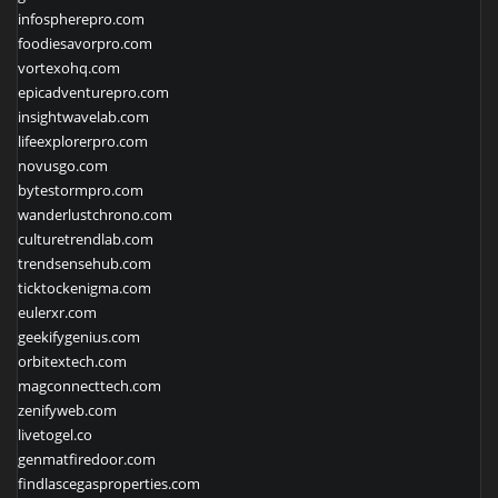
infospherepro.com
foodiesavorpro.com
vortexohq.com
epicadventurepro.com
insightwavelab.com
lifeexplorerpro.com
novusgo.com
bytestormpro.com
wanderlustchrono.com
culturetrendlab.com
trendsensehub.com
ticktockenigma.com
eulerxr.com
geekifygenius.com
orbitextech.com
magconnecttech.com
zenifyweb.com
livetogel.co
genmatfiredoor.com
findlascegasproperties.com