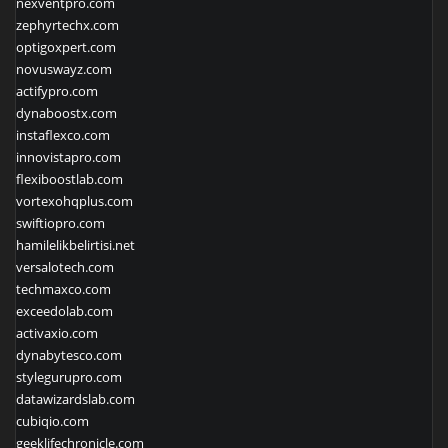
nexventpro.com
zephyrtechx.com
optigoxpert.com
novuswayz.com
actifypro.com
dynaboostx.com
instaflexco.com
innovistapro.com
flexiboostlab.com
vortexohqplus.com
swiftiopro.com
hamilelikbelirtisi.net
versalotech.com
techmaxco.com
exceedolab.com
activaxio.com
dynabytesco.com
stylegurupro.com
datawizardslab.com
cubiqio.com
geeklifechronicle.com