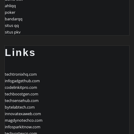
ahliqq
poker
bandarqq
situs qq
situs pkv
Links
techtronixhq.com
infogadgethub.com
codelinkitpro.com
techboostgen.com
techsensehub.com
bytelabtech.com
innovatexaweb.com
magdynotechco.com
infosparkitnow.com
techvortexco.com