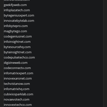
geekifyweb.com
infoplazatech.com
bytegeniusxpert.com
innovatebytelab.com
infobytepro.com
magbytego.com
codegeniusnet.com
infoinsightnet.com
bytesourcehq.com
byteinsightnet.com
codepulsetechco.com
digizineweb.com
codeconnectx.com
infomatrixxpert.com
innovexaronet.com
techvistanow.com
infomatrixhq.com
cubixiosparklab.com
novaevotech.com
innovextechco.com