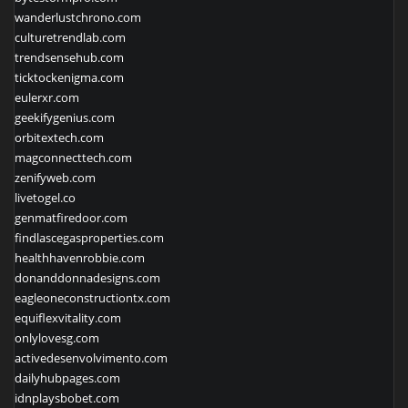
wanderlustchrono.com
culturetrendlab.com
trendsensehub.com
ticktockenigma.com
eulerxr.com
geekifygenius.com
orbitextech.com
magconnecttech.com
zenifyweb.com
livetogel.co
genmatfiredoor.com
findlascegasproperties.com
healthhavenrobbie.com
donanddonnadesigns.com
eagleoneconstructiontx.com
equiflexvitality.com
onlylovesg.com
activedesenvolvimento.com
dailyhubpages.com
idnplaysbobet.com