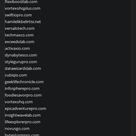
flexiboostlab.com
vortexohqplus.com
swiftiopro.com
hamilelikbelirtisi.net
versalotech.com
techmaxco.com
exceedolab.com
activaxio.com
dynabytesco.com
stylegurupro.com
datawizardslab.com
cubiqio.com
geeklifechronicle.com
infospherepro.com
foodiesavorpro.com
vortexohq.com
epicadventurepro.com
insightwavelab.com
lifeexplorerpro.com
novusgo.com
bytestormpro.com