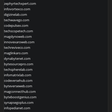
zephyrtechxpert.com
infovortexco.com
digizinelab.com
techwavego.com
codepulsex.com
techscopetech.com
magdynoweb.com
innovexaroweb.com
techreviveco.com
maglinkaro.com
dynabytenet.com
bytesourcepro.com
techspherelab.com
infomatrixlab.com
codeversehub.com
byteverseweb.com
magconnecthub.com
byteboostgenius.com
synapsegoplus.com
infopedianet.com