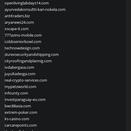
openlivinglabdays14.com
ayurvedakonsultti-kari-nokela.com
antitraders.biz
aryanews24.com
xscape-it.com
777azino-mobile.com
cobbseniorbowl.com
technowdesign.com
durexsecurityandshipping.com
cityroofingandplannig.com
ivdabergasa.com
juyultadesga.com
real-crypto-services.com
mypetzworld.com
infounty.com
investparaguay-eu.com
bwc88asia.com
extrem-poker.com
ks-casino.com
carcarepoints.com