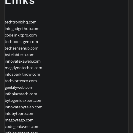
Links
techtronixhq.com
infogadgethub.com
codelinkitpro.com
techboostgen.com
techsensehub.com
bytelabtech.com
innovatexaweb.com
magdynotechco.com
infosparkitnow.com
techvortexco.com
geekifyweb.com
infoplazatech.com
bytegeniusxpert.com
innovatebytelab.com
infobytepro.com
magbytego.com
codegeniusnet.com