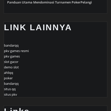
Panduan Utama Mendominasi Turnamen PokerPelangi
LINK LAINNYA
bandarqq
pkv games resmi
pkv games
slot gacor
demo slot
ahliqq
poker
bandarqq
situs qq
situs pkv