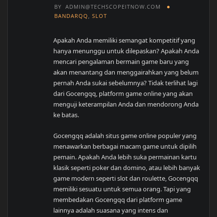
BY
ADMIN@TECHSCOPEITNOW.COM
BANDARQQ
,
SLOT
Apakah Anda memiliki semangat kompetitif yang
hanya menunggu untuk dilepaskan? Apakah Anda
mencari pengalaman bermain game baru yang
akan menantang dan menggairahkan yang belum
pernah Anda sukai sebelumnya? Tidak terlihat lagi
dari Gocengqq, platform game online yang akan
menguji keterampilan Anda dan mendorong Anda
ke batas.
Gocengqq adalah situs game online populer yang
menawarkan berbagai macam game untuk dipilih
pemain. Apakah Anda lebih suka permainan kartu
klasik seperti poker dan domino, atau lebih banyak
game modern seperti slot dan roulette, Gocengqq
memiliki sesuatu untuk semua orang. Tapi yang
membedakan Gocengqq dari platform game
lainnya adalah suasana yang intens dan