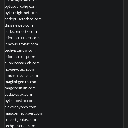
infoinsightnet.com
bytesourcehq.com
byteinsightnet.com
codepulsetechco.com
digizineweb.com
codeconnectx.com
infomatrixxpert.com
innovexaronet.com
techvistanow.com
infomatrixhq.com
cubixiosparklab.com
novaevotech.com
innovextechco.com
maglinkgenius.com
magcircuitlab.com
codewavex.com
byteboostco.com
elektrabyteco.com
magconnectxpert.com
truzestgenius.com
techpulsenet.com