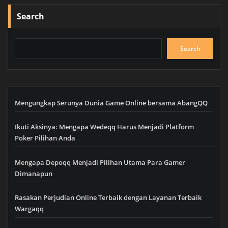
Search
Search
Mengungkap Serunya Dunia Game Online bersama AbangQQ
Ikuti Aksinya: Mengapa Wedeqq Harus Menjadi Platform
Poker Pilihan Anda
Mengapa Depoqq Menjadi Pilihan Utama Para Gamer
Dimanapun
Rasakan Perjudian Online Terbaik dengan Layanan Terbaik
Wargaqq