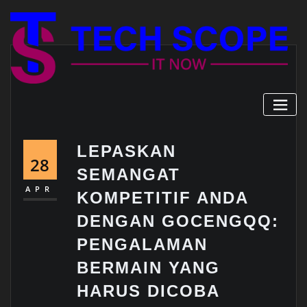
Skip
to
content
LEPASKAN
28
SEMANGAT
APR
KOMPETITIF ANDA
DENGAN GOCENGQQ:
PENGALAMAN
BERMAIN YANG
HARUS DICOBA