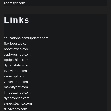
zoomifyit.com
Links
educationalnewsupdates.com
flexiboostco.com
boostioweb.com
zephyrushub.com
optipathlab.com
dynabytelab.com
evolvionet.com
synexisplus.com
vortexonet.com
maxxifynet.com
innovexahub.com
dynacorelab.com
synexistechco.com
truvivopro.com