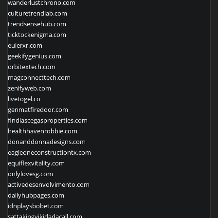
wanderlustchrono.com
culturetrendlab.com
trendsensehub.com
ticktockenigma.com
eulerxr.com
geekifygenius.com
orbitextech.com
magconnecttech.com
zenifyweb.com
livetogel.co
genmatfiredoor.com
findlascegasproperties.com
healthhavenrobbie.com
donanddonnadesigns.com
eagleoneconstructiontx.com
equiflexvitality.com
onlylovesg.com
activedesenvolvimento.com
dailyhubpages.com
idnplaysbobet.com
sattakingvikidadacall.com