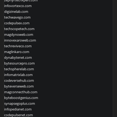
zephyrtechxpert.com
infovortexco.com
digizinelab.com
techwavego.com
codepulsex.com
techscopetech.com
magdynoweb.com
innovexaroweb.com
techreviveco.com
maglinkaro.com
dynabytenet.com
bytesourcepro.com
techspherelab.com
infomatrixlab.com
codeversehub.com
byteverseweb.com
magconnecthub.com
byteboostgenius.com
synapsegoplus.com
infopedianet.com
codepulsenet.com