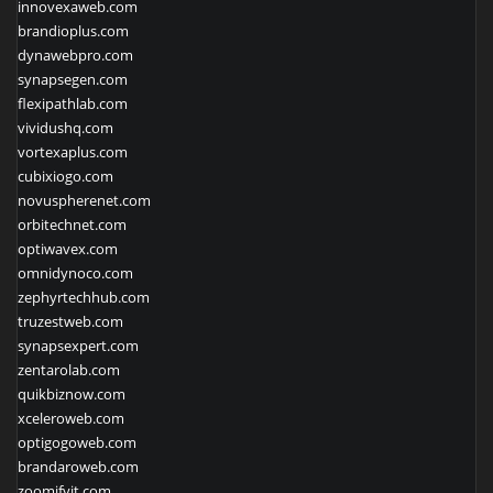
innovexaweb.com
brandioplus.com
dynawebpro.com
synapsegen.com
flexipathlab.com
vividushq.com
vortexaplus.com
cubixiogo.com
novuspherenet.com
orbitechnet.com
optiwavex.com
omnidynoco.com
zephyrtechhub.com
truzestweb.com
synapsexpert.com
zentarolab.com
quikbiznow.com
xceleroweb.com
optigogoweb.com
brandaroweb.com
zoomifyit.com