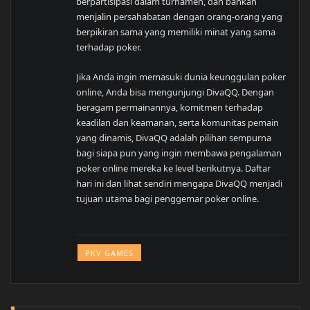
berpartisipasi dalam turnamen, dan bahkan
menjalin persahabatan dengan orang-orang yang
berpikiran sama yang memiliki minat yang sama
terhadap poker.
Jika Anda ingin memasuki dunia keunggulan poker
online, Anda bisa mengunjungi DivaQQ. Dengan
beragam permainannya, komitmen terhadap
keadilan dan keamanan, serta komunitas pemain
yang dinamis, DivaQQ adalah pilihan sempurna
bagi siapa pun yang ingin membawa pengalaman
poker online mereka ke level berikutnya. Daftar
hari ini dan lihat sendiri mengapa DivaQQ menjadi
tujuan utama bagi penggemar poker online.
PKV GAMES