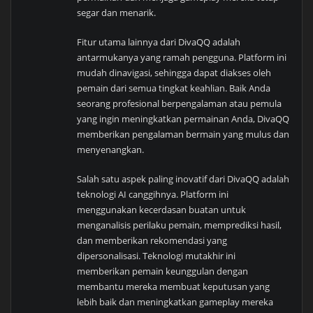
segar dan menarik.
Fitur utama lainnya dari DivaQQ adalah
antarmukanya yang ramah pengguna. Platform ini
mudah dinavigasi, sehingga dapat diakses oleh
pemain dari semua tingkat keahlian. Baik Anda
seorang profesional berpengalaman atau pemula
yang ingin meningkatkan permainan Anda, DivaQQ
memberikan pengalaman bermain yang mulus dan
menyenangkan.
Salah satu aspek paling inovatif dari DivaQQ adalah
teknologi AI canggihnya. Platform ini
menggunakan kecerdasan buatan untuk
menganalisis perilaku pemain, memprediksi hasil,
dan memberikan rekomendasi yang
dipersonalisasi. Teknologi mutakhir ini
memberikan pemain keunggulan dengan
membantu mereka membuat keputusan yang
lebih baik dan meningkatkan gameplay mereka