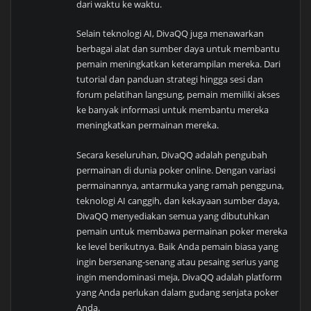
dari waktu ke waktu.
Selain teknologi AI, DivaQQ juga menawarkan
berbagai alat dan sumber daya untuk membantu
pemain meningkatkan keterampilan mereka. Dari
tutorial dan panduan strategi hingga sesi dan
forum pelatihan langsung, pemain memiliki akses
ke banyak informasi untuk membantu mereka
meningkatkan permainan mereka.
Secara keseluruhan, DivaQQ adalah pengubah
permainan di dunia poker online. Dengan variasi
permainannya, antarmuka yang ramah pengguna,
teknologi AI canggih, dan kekayaan sumber daya,
DivaQQ menyediakan semua yang dibutuhkan
pemain untuk membawa permainan poker mereka
ke level berikutnya. Baik Anda pemain biasa yang
ingin bersenang-senang atau pesaing serius yang
ingin mendominasi meja, DivaQQ adalah platform
yang Anda perlukan dalam gudang senjata poker
Anda.