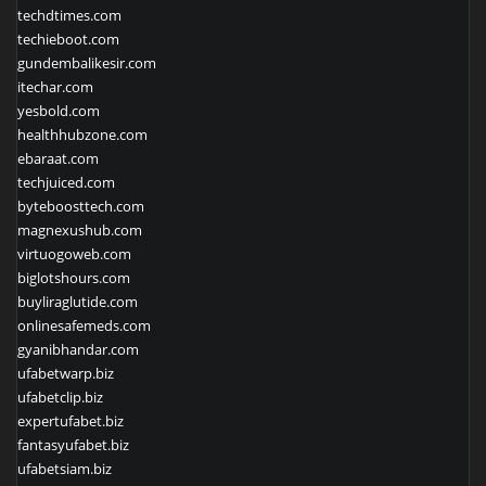
techdtimes.com
techieboot.com
gundembalikesir.com
itechar.com
yesbold.com
healthhubzone.com
ebaraat.com
techjuiced.com
byteboosttech.com
magnexushub.com
virtuogoweb.com
biglotshours.com
buyliraglutide.com
onlinesafemeds.com
gyanibhandar.com
ufabetwarp.biz
ufabetclip.biz
expertufabet.biz
fantasyufabet.biz
ufabetsiam.biz