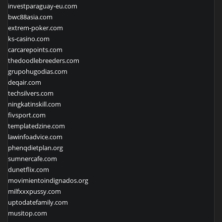
investparaguay-eu.com
bwc88asia.com
extrem-poker.com
ks-casino.com
carcarepoints.com
thedoodlebreeders.com
grupohugodias.com
deqair.com
techsilvers.com
ningkatinskill.com
fivsport.com
templatedzine.com
lawinfoadvice.com
phenqdietplan.org
sumnercafe.com
dunetflix.com
movimientoindignados.org
milfxxxpussy.com
uptodatefamily.com
musitop.com