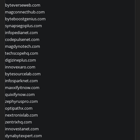
byteverseweb.com
magconnecthub.com
byteboostgenius.com
synapsegoplus.com
infopedianet.com
codepulsenet.com
magdynotech.com
techscopehq.com
digizineplus.com
innovexaro.com
bytesourcelab.com
infosparknet.com
maxxifyitnow.com
quixifynow.com
zephyruspro.com
optipathx.com
nextronixlab.com
zentrixhq.com
innovestanet.com
dynabytexpert.com