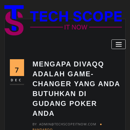
Skip
to
content
MENGAPA DIVAQQ
7
ADALAH GAME-
DEC
CHANGER YANG ANDA
BUTUHKAN DI
GUDANG POKER
ANDA
BY
ADMIN@TECHSCOPEITNOW.COM
BANDARQQ