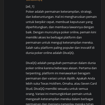
[ad_1]
Poker adalah permainan keterampilan, strategi,
dan keberuntungan. Hal ini mengharuskan pemain
untuk berpikir cepat, membuat keputusan yang
diperhitungkan, dan membaca lawannya dengan
baik. Dengan munculnya poker online, pemain kini
memiliki akses ke berbagai platform dan
permainan untuk menguji keterampilan mereka.
Salah satu platform paling populer dan inovatif di
dunia poker online adalah DivaQQ.
DivaQQ adalah pengubah permainan dalam dunia
poker online karena beberapa alasan. Pertama dan
terpenting, platform ini menawarkan beragam
permainan dan variasi untuk dipilih. Apakah Anda
lebih suka Texas Hold’em, Omaha, atau Seven Card
Stud, DivaQQ memiliki sesuatu untuk semua
orang. Variasi ini memungkinkan pemain untuk
mengasah keterampilan mereka dalam berbagai
permainan dan menjaga gameplay mereka tetap