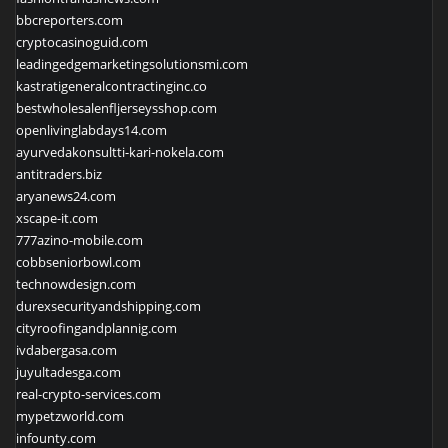
bbcreporters.com
cryptocasinoguid.com
leadingedgemarketingsolutionsmi.com
kastratigeneralcontractinginc.co
bestwholesalenfljerseysshop.com
openlivinglabdays14.com
ayurvedakonsultti-kari-nokela.com
antitraders.biz
aryanews24.com
xscape-it.com
777azino-mobile.com
cobbseniorbowl.com
technowdesign.com
durexsecurityandshipping.com
cityroofingandplannig.com
ivdabergasa.com
juyultadesga.com
real-crypto-services.com
mypetzworld.com
infounty.com