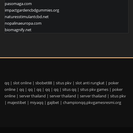
pasomaga.com
impactgardencbdgummies.org
naturesstimulantcbd.net
nopalinaeuropa.com
biomagnify.net
qq
|
slot online
|
sbobet88
|
situs pkv
|
slot anti rungkat
|
poker
online
|
qq
|
qq
|
qq
|
qq
|
qq
|
situs qq
|
situs pkv games
|
poker
online
|
server thailand
|
server thailand
|
server thailand
|
situs pkv
|
majestibet
|
miyaqq
|
gajibet
|
championqq.pkvgamesresmi.org