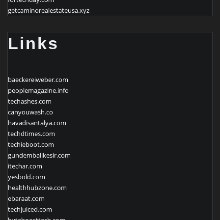
getcaminorealestateusa.xyz
Links
baeckereiweber.com
peoplemagazine.info
techashes.com
canyouwash.co
havadisantalya.com
techdtimes.com
techieboot.com
gundembalikesir.com
itechar.com
yesbold.com
healthhubzone.com
ebaraat.com
techjuiced.com
byteboosttech.com