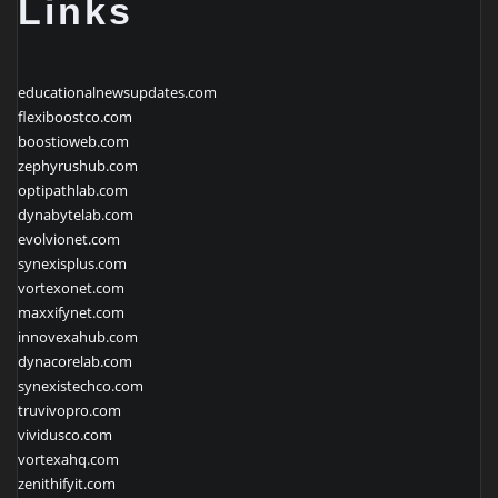
Links
educationalnewsupdates.com
flexiboostco.com
boostioweb.com
zephyrushub.com
optipathlab.com
dynabytelab.com
evolvionet.com
synexisplus.com
vortexonet.com
maxxifynet.com
innovexahub.com
dynacorelab.com
synexistechco.com
truvivopro.com
vividusco.com
vortexahq.com
zenithifyit.com