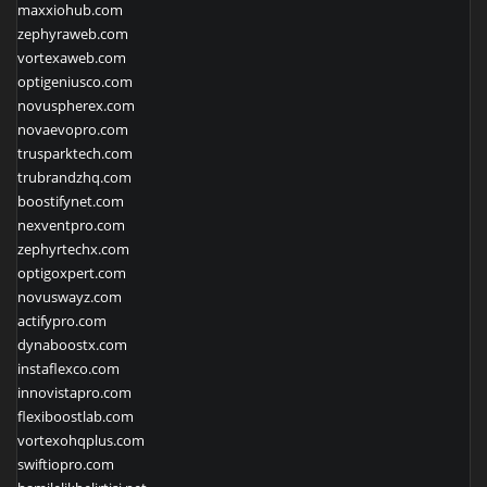
maxxiohub.com
zephyraweb.com
vortexaweb.com
optigeniusco.com
novuspherex.com
novaevopro.com
trusparktech.com
trubrandzhq.com
boostifynet.com
nexventpro.com
zephyrtechx.com
optigoxpert.com
novuswayz.com
actifypro.com
dynaboostx.com
instaflexco.com
innovistapro.com
flexiboostlab.com
vortexohqplus.com
swiftiopro.com