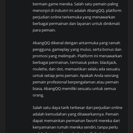
bermain game mereka. Salah satu pemain paling
menonjol di industri ini adalah AbangQQ, platform
perjudian online terkemuka yang menawarkan
berbagai permainan dan layanan untuk dinikmati
para pemain.
AbangQQ dikenal dengan antarmuka yang ramah
pengguna, gameplay yang mulus, serta bonus dan
promosi yang melimpah. Platform ini menawarkan
berbagai permainan, termasuk poker, blackjack,
roulette, dan slot, memastikan selalu ada sesuatu
untuk setiap jenis pemain. Apakah Anda seorang
pemain profesional berpengalaman atau pemain
biasa, AbangQQ memiliki sesuatu untuk semua
orang.
Salah satu daya tarik terbesar dari perjudian online
adalah kemudahan yang ditawarkannya. Pemain
dapat memainkan permainan favorit mereka dari
kenyamanan rumah mereka sendiri, tanpa perlu