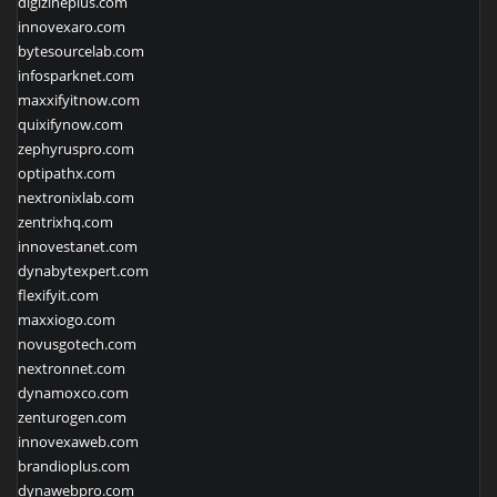
digizineplus.com
innovexaro.com
bytesourcelab.com
infosparknet.com
maxxifyitnow.com
quixifynow.com
zephyruspro.com
optipathx.com
nextronixlab.com
zentrixhq.com
innovestanet.com
dynabytexpert.com
flexifyit.com
maxxiogo.com
novusgotech.com
nextronnet.com
dynamoxco.com
zenturogen.com
innovexaweb.com
brandioplus.com
dynawebpro.com