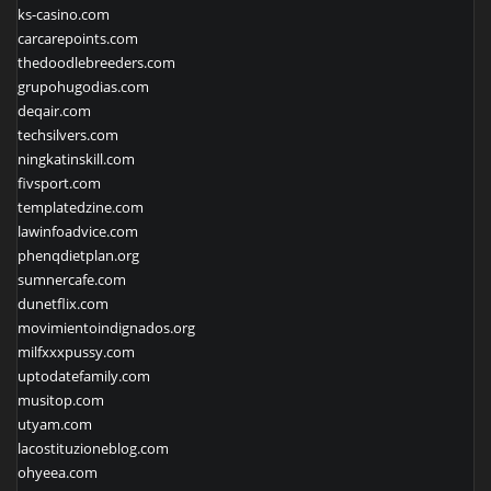
ks-casino.com
carcarepoints.com
thedoodlebreeders.com
grupohugodias.com
deqair.com
techsilvers.com
ningkatinskill.com
fivsport.com
templatedzine.com
lawinfoadvice.com
phenqdietplan.org
sumnercafe.com
dunetflix.com
movimientoindignados.org
milfxxxpussy.com
uptodatefamily.com
musitop.com
utyam.com
lacostituzioneblog.com
ohyeea.com