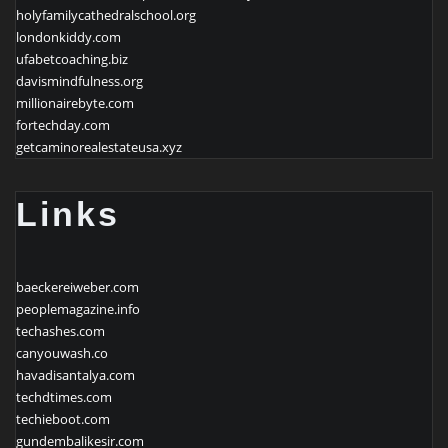
holyfamilycathedralschool.org
londonkiddy.com
ufabetcoaching.biz
davismindfulness.org
millionairebyte.com
fortechday.com
getcaminorealestateusa.xyz
Links
baeckereiweber.com
peoplemagazine.info
techashes.com
canyouwash.co
havadisantalya.com
techdtimes.com
techieboot.com
gundembalikesir.com