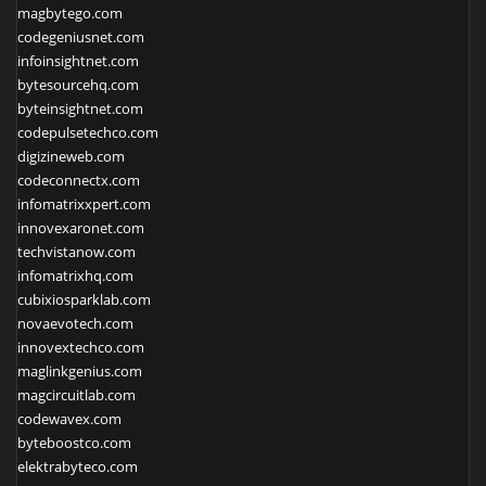
magbytego.com
codegeniusnet.com
infoinsightnet.com
bytesourcehq.com
byteinsightnet.com
codepulsetechco.com
digizineweb.com
codeconnectx.com
infomatrixxpert.com
innovexaronet.com
techvistanow.com
infomatrixhq.com
cubixiosparklab.com
novaevotech.com
innovextechco.com
maglinkgenius.com
magcircuitlab.com
codewavex.com
byteboostco.com
elektrabyteco.com