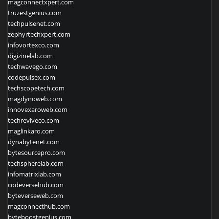
magconnectxpert.com
truzestgenius.com
techpulsenet.com
zephyrtechxpert.com
infovortexco.com
digizinelab.com
techwavego.com
codepulsex.com
techscopetech.com
magdynoweb.com
innovexaroweb.com
techreviveco.com
maglinkaro.com
dynabytenet.com
bytesourcepro.com
techspherelab.com
infomatrixlab.com
codeversehub.com
byteverseweb.com
magconnecthub.com
byteboostgenius.com