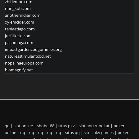
zhitiemoe.com
nungkub.com
anotherindian.com
xylemcider.com
taniaetiago.com
juzfitketo.com
pasomaga.com
impactgardencbdgummies.org
naturesstimulantcbd.net
nopalinaeuropa.com
biomagnify.net
qq
|
slot online
|
sbobet88
|
situs pkv
|
slot anti rungkat
|
poker
online
|
qq
|
qq
|
qq
|
qq
|
qq
|
situs qq
|
situs pkv games
|
poker