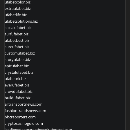
ufabetcolor.biz
extraufabet.biz
ufabetlife.biz
ufabetsolutions.biz
socialufabet.biz
surfufabet.biz
ufabetbest.biz
sureufabet.biz
customufabet.biz
storyufabet.biz
epicufabet.biz
crystalufabet.biz
ufabetok.biz
everufabet.biz
crowdufabet.biz
buildufabet.biz
alltransportnews.com
fashiontrandsnews.com
bbcreporters.com
cryptocasinoguid.com
leadingedgemarketingsolutionsmi.com