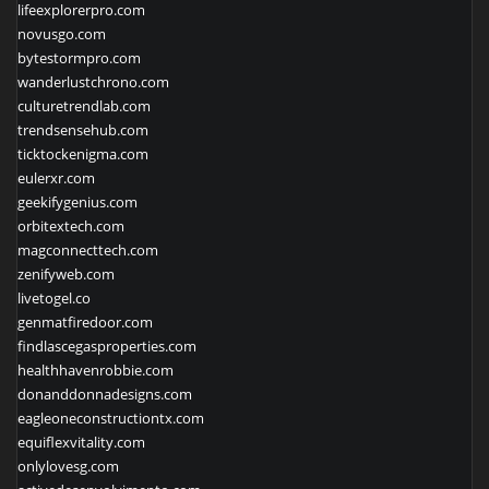
lifeexplorerpro.com
novusgo.com
bytestormpro.com
wanderlustchrono.com
culturetrendlab.com
trendsensehub.com
ticktockenigma.com
eulerxr.com
geekifygenius.com
orbitextech.com
magconnecttech.com
zenifyweb.com
livetogel.co
genmatfiredoor.com
findlascegasproperties.com
healthhavenrobbie.com
donanddonnadesigns.com
eagleoneconstructiontx.com
equiflexvitality.com
onlylovesg.com