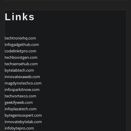
Links
techtronixhq.com
infogadgethub.com
codelinkitpro.com
techboostgen.com
techsensehub.com
bytelabtech.com
innovatexaweb.com
magdynotechco.com
infosparkitnow.com
techvortexco.com
geekifyweb.com
infoplazatech.com
bytegeniusxpert.com
innovatebytelab.com
infobytepro.com