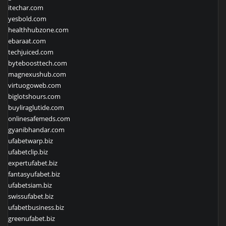
itechar.com
yesbold.com
healthhubzone.com
ebaraat.com
techjuiced.com
byteboosttech.com
magnexushub.com
virtuogoweb.com
biglotshours.com
buyliraglutide.com
onlinesafemeds.com
gyanibhandar.com
ufabetwarp.biz
ufabetclip.biz
expertufabet.biz
fantasyufabet.biz
ufabetsiam.biz
swissufabet.biz
ufabetbusiness.biz
greenufabet.biz