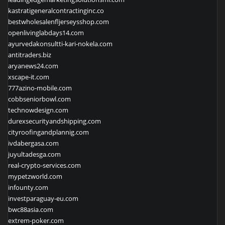
kastratigeneralcontractinginc.co
bestwholesalenfljerseysshop.com
openlivinglabdays14.com
ayurvedakonsultti-kari-nokela.com
antitraders.biz
aryanews24.com
xscape-it.com
777azino-mobile.com
cobbseniorbowl.com
technowdesign.com
durexsecurityandshipping.com
cityroofingandplannig.com
ivdabergasa.com
juyultadesga.com
real-crypto-services.com
mypetzworld.com
infounty.com
investparaguay-eu.com
bwc88asia.com
extrem-poker.com