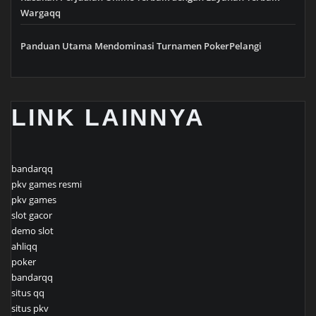
Wargaqq
Panduan Utama Mendominasi Turnamen PokerPelangi
LINK LAINNYA
bandarqq
pkv games resmi
pkv games
slot gacor
demo slot
ahliqq
poker
bandarqq
situs qq
situs pkv