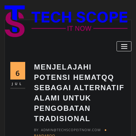
Skip
to
content
MENJELAJAHI
6
POTENSI HEMATQQ
JUL
SEBAGAI ALTERNATIF
ALAMI UNTUK
PENGOBATAN
TRADISIONAL
BY
ADMIN@TECHSCOPEITNOW.COM
BANDARQQ