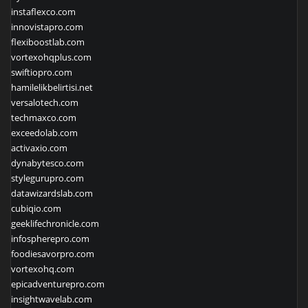
instaflexco.com
innovistapro.com
flexiboostlab.com
vortexohqplus.com
swiftiopro.com
hamilelikbelirtisi.net
versalotech.com
techmaxco.com
exceedolab.com
activaxio.com
dynabytesco.com
stylegurupro.com
datawizardslab.com
cubiqio.com
geeklifechronicle.com
infospherepro.com
foodiesavorpro.com
vortexohq.com
epicadventurepro.com
insightwavelab.com