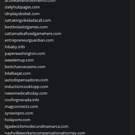
activedesenvolvimento.com
dailyhubpages.com
idnplaysbobet.com
sattakingvikidadacall.com
bestbolaslotgames.com
sattamatkafixedgamehere.com
entrepreneurguardian.com
hibaby.info
paperwashington.com
weedemup.com
bestchancecasino.com
bilalliaqat.com
autodispensadores.com
inductioncooktopp.com
newsmedicaltoday.com
roofingnevada.info
magconnectx.com
synexispro.com
holayomi.com
ligadeciclismodecundinamarca.com
nashvilleworkerscompensationattorney.com