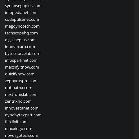
synapsegoplus.com
infopedianet.com
codepulsenet.com
magdynotech.com
techscopehq.com
digizineplus.com
innovexaro.com
bytesourcelab.com
infosparknet.com
maxxifyitnow.com
quixifynow.com
zephyruspro.com
optipathx.com
nextronixlab.com
zentrixhq.com
innovestanet.com
dynabytexpert.com
flexifyit.com
maxxiogo.com
novusgotech.com