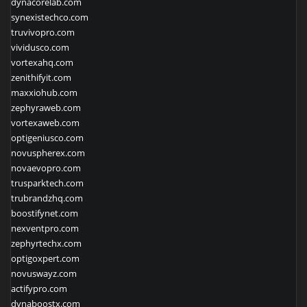
dynacorelab.com
synexistechco.com
truvivopro.com
vividusco.com
vortexahq.com
zenithifyit.com
maxxiohub.com
zephyraweb.com
vortexaweb.com
optigeniusco.com
novuspherex.com
novaevopro.com
trusparktech.com
trubrandzhq.com
boostifynet.com
nexventpro.com
zephyrtechx.com
optigoxpert.com
novuswayz.com
actifypro.com
dynaboostx.com