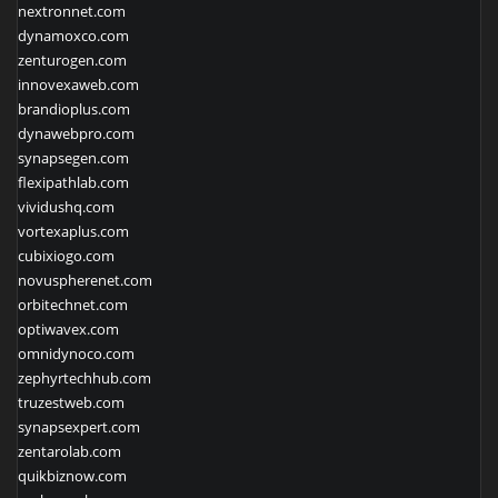
nextronnet.com
dynamoxco.com
zenturogen.com
innovexaweb.com
brandioplus.com
dynawebpro.com
synapsegen.com
flexipathlab.com
vividushq.com
vortexaplus.com
cubixiogo.com
novuspherenet.com
orbitechnet.com
optiwavex.com
omnidynoco.com
zephyrtechhub.com
truzestweb.com
synapsexpert.com
zentarolab.com
quikbiznow.com