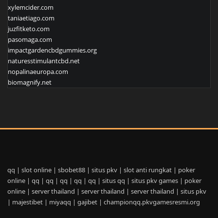
xylemcider.com
taniaetiago.com
juzfitketo.com
pasomaga.com
impactgardencbdgummies.org
naturesstimulantcbd.net
nopalinaeuropa.com
biomagnify.net
qq
|
slot online
|
sbobet88
|
situs pkv
|
slot anti rungkat
|
poker
online
|
qq
|
qq
|
qq
|
qq
|
qq
|
situs qq
|
situs pkv games
|
poker
online
|
server thailand
|
server thailand
|
server thailand
|
situs pkv
|
majestibet
|
miyaqq
|
gajibet
|
championqq.pkvgamesresmi.org