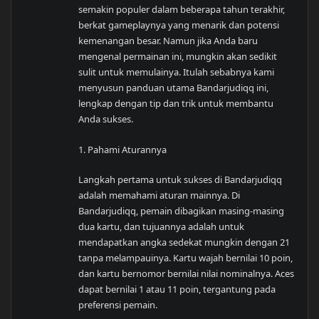
semakin populer dalam beberapa tahun terakhir,
berkat gameplaynya yang menarik dan potensi
kemenangan besar. Namun jika Anda baru
mengenal permainan ini, mungkin akan sedikit
sulit untuk memulainya. Itulah sebabnya kami
menyusun panduan utama Bandarjudiqq ini,
lengkap dengan tip dan trik untuk membantu
Anda sukses.
1. Pahami Aturannya
Langkah pertama untuk sukses di Bandarjudiqq
adalah memahami aturan mainnya. Di
Bandarjudiqq, pemain dibagikan masing-masing
dua kartu, dan tujuannya adalah untuk
mendapatkan angka sedekat mungkin dengan 21
tanpa melampauinya. Kartu wajah bernilai 10 poin,
dan kartu bernomor bernilai nilai nominalnya. Aces
dapat bernilai 1 atau 11 poin, tergantung pada
preferensi pemain.