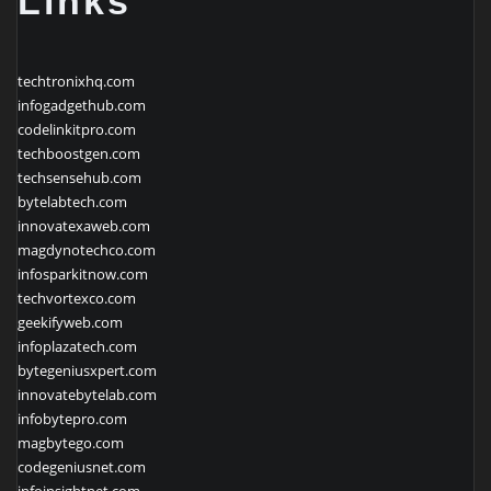
Links
techtronixhq.com
infogadgethub.com
codelinkitpro.com
techboostgen.com
techsensehub.com
bytelabtech.com
innovatexaweb.com
magdynotechco.com
infosparkitnow.com
techvortexco.com
geekifyweb.com
infoplazatech.com
bytegeniusxpert.com
innovatebytelab.com
infobytepro.com
magbytego.com
codegeniusnet.com