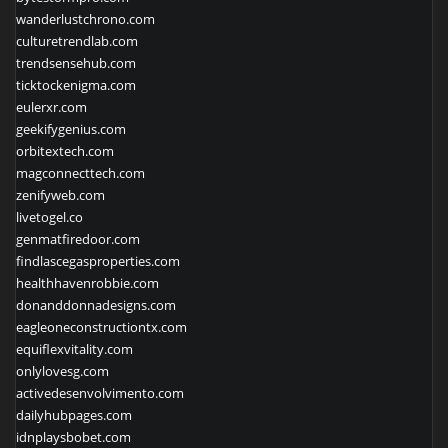
wanderlustchrono.com
culturetrendlab.com
trendsensehub.com
ticktockenigma.com
eulerxr.com
geekifygenius.com
orbitextech.com
magconnecttech.com
zenifyweb.com
livetogel.co
genmatfiredoor.com
findlascegasproperties.com
healthhavenrobbie.com
donanddonnadesigns.com
eagleoneconstructiontx.com
equiflexvitality.com
onlylovesg.com
activedesenvolvimento.com
dailyhubpages.com
idnplaysbobet.com