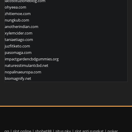
lacostituzioneblog.com
ohyeea.com
zhitiemoe.com
nungkub.com
anotherindian.com
xylemcider.com
taniaetiago.com
juzfitketo.com
pasomaga.com
impactgardencbdgummies.org
naturesstimulantcbd.net
nopalinaeuropa.com
biomagnify.net
qq
|
slot online
|
sbobet88
|
situs pkv
|
slot anti rungkat
|
poker