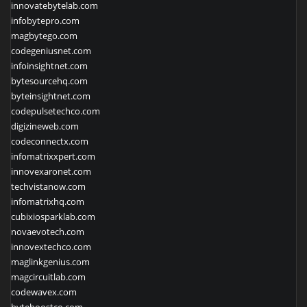
innovatebytelab.com
infobytepro.com
magbytego.com
codegeniusnet.com
infoinsightnet.com
bytesourcehq.com
byteinsightnet.com
codepulsetechco.com
digizineweb.com
codeconnectx.com
infomatrixxpert.com
innovexaronet.com
techvistanow.com
infomatrixhq.com
cubixiosparklab.com
novaevotech.com
innovextechco.com
maglinkgenius.com
magcircuitlab.com
codewavex.com