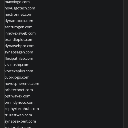
maxxiogo.com
novusgotech.com
nextronnet.com
dynamoxco.com
zenturogen.com
innovexaweb.com
brandioplus.com
dynawebpro.com
synapsegen.com
flexipathlab.com
vividushq.com
vortexaplus.com
cubixiogo.com
novuspherenet.com
orbitechnet.com
optiwavex.com
omnidynoco.com
zephyrtechhub.com
truzestweb.com
synapsexpert.com
zentarolab.com