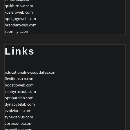
quikbiznow.com
xceleroweb.com
optigogoweb.com
brandaroweb.com
zoomifyit.com
Links
educationalnewsupdates.com
flexiboostco.com
boostioweb.com
zephyrushub.com
optipathlab.com
dynabytelab.com
evolvionet.com
synexisplus.com
vortexonet.com
maxxifynet.com