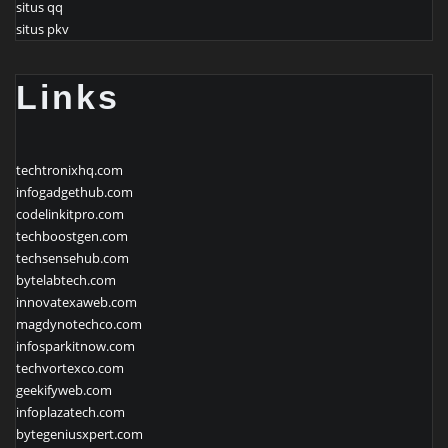
situs qq
situs pkv
Links
techtronixhq.com
infogadgethub.com
codelinkitpro.com
techboostgen.com
techsensehub.com
bytelabtech.com
innovatexaweb.com
magdynotechco.com
infosparkitnow.com
techvortexco.com
geekifyweb.com
infoplazatech.com
bytegeniusxpert.com