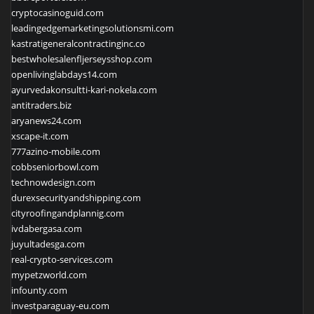
cryptocasinoguid.com
leadingedgemarketingsolutionsmi.com
kastratigeneralcontractinginc.co
bestwholesalenfljerseysshop.com
openlivinglabdays14.com
ayurvedakonsultti-kari-nokela.com
antitraders.biz
aryanews24.com
xscape-it.com
777azino-mobile.com
cobbseniorbowl.com
technowdesign.com
durexsecurityandshipping.com
cityroofingandplannig.com
ivdabergasa.com
juyultadesga.com
real-crypto-services.com
mypetzworld.com
infounty.com
investparaguay-eu.com