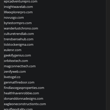
epicadventurepro.com
insightwavelab.com
lifeexplorerpro.com
novusgo.com
bytestormpro.com
wanderlustchrono.com
culturetrendlab.com
trendsensehub.com
ticktockenigma.com
eulerxr.com
geekifygenius.com
orbitextech.com
magconnecttech.com
zenifyweb.com
livetogel.co
genmatfiredoor.com
findlascegasproperties.com
healthhavenrobbie.com
donanddonnadesigns.com
eagleoneconstructiontx.com
equiflexvitality.com