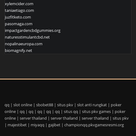
xylemcider.com
taniaetiago.com
juzfitketo.com
pasomaga.com
impactgardencbdgummies.org
naturesstimulantcbd.net
nopalinaeuropa.com
biomagnify.net
qq
|
slot online
|
sbobet88
|
situs pkv
|
slot anti rungkat
|
poker
online
|
qq
|
qq
|
qq
|
qq
|
qq
|
situs qq
|
situs pkv games
|
poker
online
|
server thailand
|
server thailand
|
server thailand
|
situs pkv
|
majestibet
|
miyaqq
|
gajibet
|
championqq.pkvgamesresmi.org