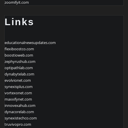
zoomifyit.com
Links
educationalnewsupdates.com
flexiboostco.com
boostioweb.com
zephyrushub.com
optipathlab.com
dynabytelab.com
evolvionet.com
synexisplus.com
vortexonet.com
maxxifynet.com
innovexahub.com
dynacorelab.com
synexistechco.com
truvivopro.com