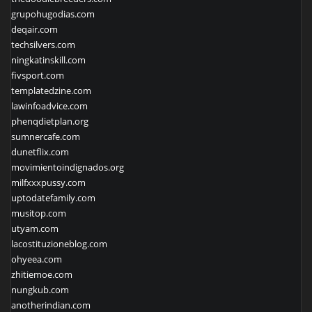
grupohugodias.com
deqair.com
techsilvers.com
ningkatinskill.com
fivsport.com
templatedzine.com
lawinfoadvice.com
phenqdietplan.org
sumnercafe.com
dunetflix.com
movimientoindignados.org
milfxxxpussy.com
uptodatefamily.com
musitop.com
utyam.com
lacostituzioneblog.com
ohyeea.com
zhitiemoe.com
nungkub.com
anotherindian.com