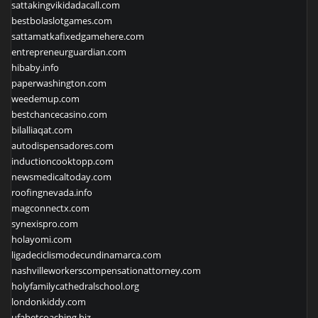
sattakingvikidadacall.com
bestbolaslotgames.com
sattamatkafixedgamehere.com
entrepreneurguardian.com
hibaby.info
paperwashington.com
weedemup.com
bestchancecasino.com
bilalliaqat.com
autodispensadores.com
inductioncooktopp.com
newsmedicaltoday.com
roofingnevada.info
magconnectx.com
synexispro.com
holayomi.com
ligadeciclismodecundinamarca.com
nashvilleworkerscompensationattorney.com
holyfamilycathedralschool.org
londonkiddy.com
ufabetcoaching.biz