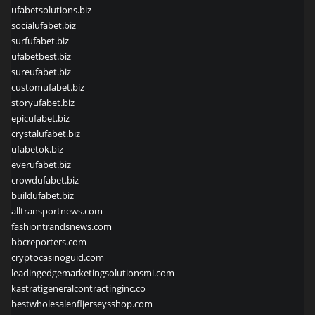
ufabetsolutions.biz
socialufabet.biz
surfufabet.biz
ufabetbest.biz
sureufabet.biz
customufabet.biz
storyufabet.biz
epicufabet.biz
crystalufabet.biz
ufabetok.biz
everufabet.biz
crowdufabet.biz
buildufabet.biz
alltransportnews.com
fashiontrandsnews.com
bbcreporters.com
cryptocasinoguid.com
leadingedgemarketingsolutionsmi.com
kastratigeneralcontractinginc.co
bestwholesalenfljerseysshop.com