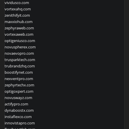
vividusco.com
vortexahq.com
zenithifyit.com
maxxiohub.com
zephyraweb.com
vortexaweb.com
optigeniusco.com
novuspherex.com
novaevopro.com
trusparktech.com
trubrandzhq.com
boostifynet.com
nexventpro.com
zephyrtechx.com
optigoxpert.com
novuswayz.com
actifypro.com
dynaboostx.com
instaflexco.com
innovistapro.com