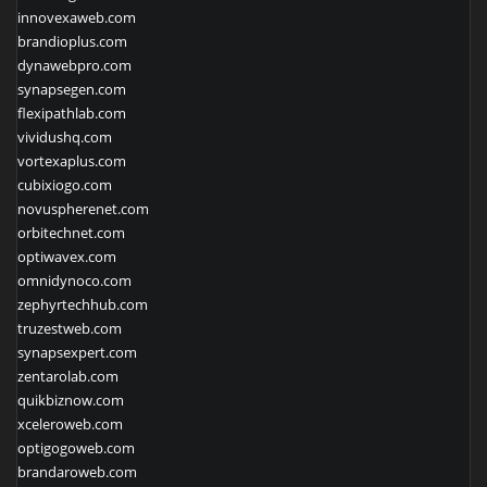
innovexaweb.com
brandioplus.com
dynawebpro.com
synapsegen.com
flexipathlab.com
vividushq.com
vortexaplus.com
cubixiogo.com
novuspherenet.com
orbitechnet.com
optiwavex.com
omnidynoco.com
zephyrtechhub.com
truzestweb.com
synapsexpert.com
zentarolab.com
quikbiznow.com
xceleroweb.com
optigogoweb.com
brandaroweb.com