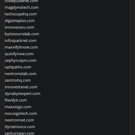
codepulsenet.com
magdynotech.com
techscopehq.com
digizineplus.com
innovexaro.com
bytesourcelab.com
infosparknet.com
maxxifyitnow.com
quixifynow.com
zephyruspro.com
optipathx.com
nextronixlab.com
zentrixhq.com
innovestanet.com
dynabytexpert.com
flexifyit.com
maxxiogo.com
novusgotech.com
nextronnet.com
dynamoxco.com
zenturogen.com