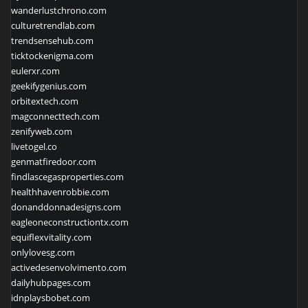
wanderlustchrono.com
culturetrendlab.com
trendsensehub.com
ticktockenigma.com
eulerxr.com
geekifygenius.com
orbitextech.com
magconnecttech.com
zenifyweb.com
livetogel.co
genmatfiredoor.com
findlascegasproperties.com
healthhavenrobbie.com
donanddonnadesigns.com
eagleoneconstructiontx.com
equiflexvitality.com
onlylovesg.com
activedesenvolvimento.com
dailyhubpages.com
idnplaysbobet.com