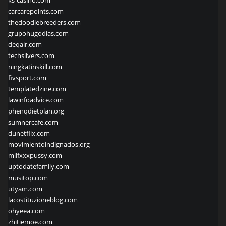
carcarepoints.com
thedoodlebreeders.com
grupohugodias.com
deqair.com
techsilvers.com
ningkatinskill.com
fivsport.com
templatedzine.com
lawinfoadvice.com
phenqdietplan.org
sumnercafe.com
dunetflix.com
movimientoindignados.org
milfxxxpussy.com
uptodatefamily.com
musitop.com
utyam.com
lacostituzioneblog.com
ohyeea.com
zhitiemoe.com