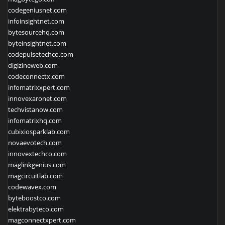
codegeniusnet.com
infoinsightnet.com
bytesourcehq.com
byteinsightnet.com
codepulsetechco.com
digizineweb.com
codeconnectx.com
infomatrixxpert.com
innovexaronet.com
techvistanow.com
infomatrixhq.com
cubixiosparklab.com
novaevotech.com
innovextechco.com
maglinkgenius.com
magcircuitlab.com
codewavex.com
byteboostco.com
elektrabyteco.com
magconnectxpert.com