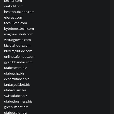
itechar.com
yesbold.com
healthhubzone.com
ebaraat.com
techjuiced.com
byteboosttech.com
magnexushub.com
virtuogoweb.com
biglotshours.com
buyliraglutide.com
onlinesafemeds.com
gyanibhandar.com
ufabetwarp.biz
ufabetclip.biz
expertufabet.biz
fantasyufabet.biz
ufabetsiam.biz
swissufabet.biz
ufabetbusiness.biz
greenufabet.biz
ufabetcolor.biz