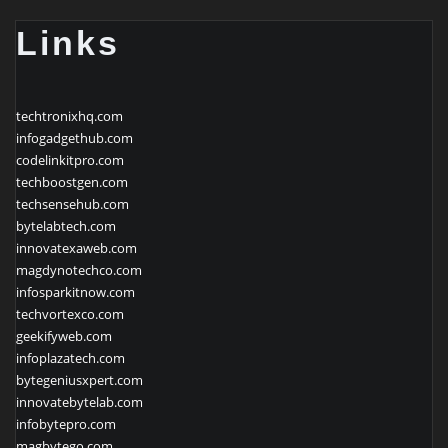
Links
techtronixhq.com
infogadgethub.com
codelinkitpro.com
techboostgen.com
techsensehub.com
bytelabtech.com
innovatexaweb.com
magdynotechco.com
infosparkitnow.com
techvortexco.com
geekifyweb.com
infoplazatech.com
bytegeniusxpert.com
innovatebytelab.com
infobytepro.com
magbytego.com