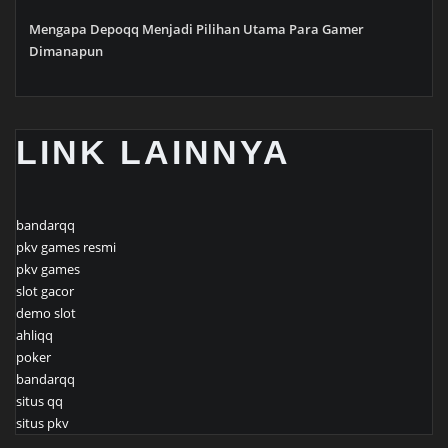
Mengapa Depoqq Menjadi Pilihan Utama Para Gamer
Dimanapun
LINK LAINNYA
bandarqq
pkv games resmi
pkv games
slot gacor
demo slot
ahliqq
poker
bandarqq
situs qq
situs pkv