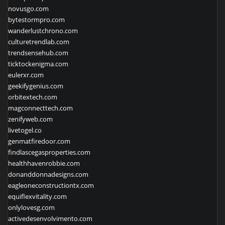
novusgo.com
bytestormpro.com
wanderlustchrono.com
culturetrendlab.com
trendsensehub.com
ticktockenigma.com
eulerxr.com
geekifygenius.com
orbitextech.com
magconnecttech.com
zenifyweb.com
livetogel.co
genmatfiredoor.com
findlascegasproperties.com
healthhavenrobbie.com
donanddonnadesigns.com
eagleoneconstructiontx.com
equiflexvitality.com
onlylovesg.com
activedesenvolvimento.com