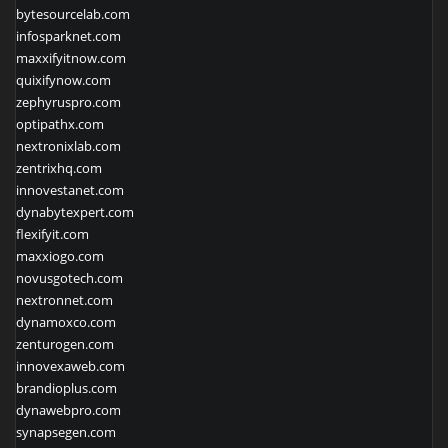
bytesourcelab.com
infosparknet.com
maxxifyitnow.com
quixifynow.com
zephyruspro.com
optipathx.com
nextronixlab.com
zentrixhq.com
innovestanet.com
dynabytexpert.com
flexifyit.com
maxxiogo.com
novusgotech.com
nextronnet.com
dynamoxco.com
zenturogen.com
innovexaweb.com
brandioplus.com
dynawebpro.com
synapsegen.com