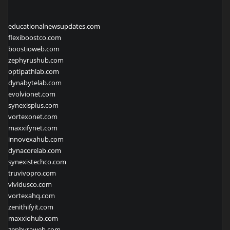
educationalnewsupdates.com
flexiboostco.com
boostioweb.com
zephyrushub.com
optipathlab.com
dynabytelab.com
evolvionet.com
synexisplus.com
vortexonet.com
maxxifynet.com
innovexahub.com
dynacorelab.com
synexistechco.com
truvivopro.com
vividusco.com
vortexahq.com
zenithifyit.com
maxxiohub.com
zephyraweb.com