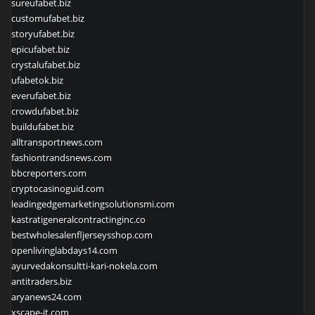
sureufabet.biz
customufabet.biz
storyufabet.biz
epicufabet.biz
crystalufabet.biz
ufabetok.biz
everufabet.biz
crowdufabet.biz
buildufabet.biz
alltransportnews.com
fashiontrandsnews.com
bbcreporters.com
cryptocasinoguid.com
leadingedgemarketingsolutionsmi.com
kastratigeneralcontractinginc.co
bestwholesalenfljerseysshop.com
openlivinglabdays14.com
ayurvedakonsultti-kari-nokela.com
antitraders.biz
aryanews24.com
xscape-it.com