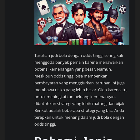
Taruhan judi bola dengan odds tinggi sering kali
menggoda banyak pemain karena menawarkan
potensi kemenangan yang besar. Namun,
meskipun odds tinggi bisa memberikan
pembayaran yang menggiurkan, taruhan ini juga
membawa risiko yang lebih besar. Oleh karena itu,
untuk meningkatkan peluang kemenangan,
dibutuhkan strategi yang lebih matang dan bijak.
Berikut adalah beberapa strategi yang bisa Anda
terapkan untuk menang dalam judi bola dengan
odds tinggi.