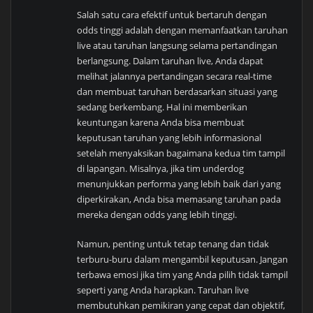
Salah satu cara efektif untuk bertaruh dengan
odds tinggi adalah dengan memanfaatkan taruhan
live atau taruhan langsung selama pertandingan
berlangsung. Dalam taruhan live, Anda dapat
melihat jalannya pertandingan secara real-time
dan membuat taruhan berdasarkan situasi yang
sedang berkembang. Hal ini memberikan
keuntungan karena Anda bisa membuat
keputusan taruhan yang lebih informasional
setelah menyaksikan bagaimana kedua tim tampil
di lapangan. Misalnya, jika tim underdog
menunjukkan performa yang lebih baik dari yang
diperkirakan, Anda bisa memasang taruhan pada
mereka dengan odds yang lebih tinggi.
Namun, penting untuk tetap tenang dan tidak
terburu-buru dalam mengambil keputusan. Jangan
terbawa emosi jika tim yang Anda pilih tidak tampil
seperti yang Anda harapkan. Taruhan live
membutuhkan pemikiran yang cepat dan objektif,