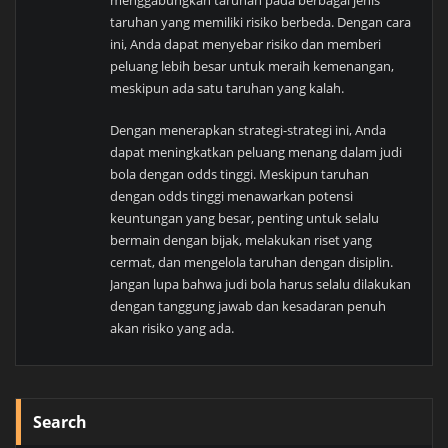
taruhan yang memiliki risiko berbeda. Dengan cara
ini, Anda dapat menyebar risiko dan memberi
peluang lebih besar untuk meraih kemenangan,
meskipun ada satu taruhan yang kalah.
Dengan menerapkan strategi-strategi ini, Anda
dapat meningkatkan peluang menang dalam judi
bola dengan odds tinggi. Meskipun taruhan
dengan odds tinggi menawarkan potensi
keuntungan yang besar, penting untuk selalu
bermain dengan bijak, melakukan riset yang
cermat, dan mengelola taruhan dengan disiplin.
Jangan lupa bahwa judi bola harus selalu dilakukan
dengan tanggung jawab dan kesadaran penuh
akan risiko yang ada.
Search