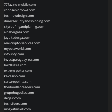
777azino-mobile.com
cobbseniorbowl.com
technowdesign.com
durexsecurityandshipping.com
cityroofingandplannig.com
ivdabergasa.com
juyultadesga.com
real-crypto-services.com
mypetzworld.com
infounty.com
investparaguay-eu.com
bwc88asia.com
extrem-poker.com
ks-casino.com
carcarepoints.com
thedoodlebreeders.com
grupohugodias.com
deqair.com
techsilvers.com
ningkatinskill.com