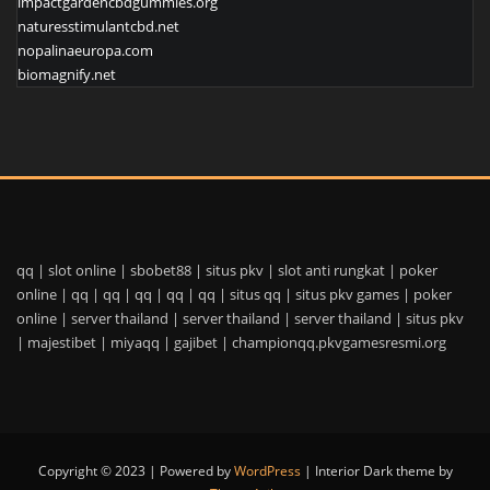
impactgardencbdgummies.org
naturesstimulantcbd.net
nopalinaeuropa.com
biomagnify.net
qq
|
slot online
|
sbobet88
|
situs pkv
|
slot anti rungkat
|
poker
online
|
qq
|
qq
|
qq
|
qq
|
qq
|
situs qq
|
situs pkv games
|
poker
online
|
server thailand
|
server thailand
|
server thailand
|
situs pkv
|
majestibet
|
miyaqq
|
gajibet
|
championqq.pkvgamesresmi.org
Copyright © 2023 | Powered by
WordPress
|
Interior Dark theme by