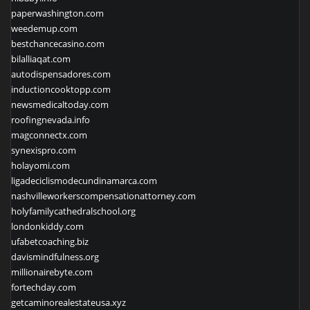
paperwashington.com
weedemup.com
bestchancecasino.com
bilalliaqat.com
autodispensadores.com
inductioncooktopp.com
newsmedicaltoday.com
roofingnevada.info
magconnectx.com
synexispro.com
holayomi.com
ligadeciclismodecundinamarca.com
nashvilleworkerscompensationattorney.com
holyfamilycathedralschool.org
londonkiddy.com
ufabetcoaching.biz
davismindfulness.org
millionairebyte.com
fortechday.com
getcaminorealestateusa.xyz