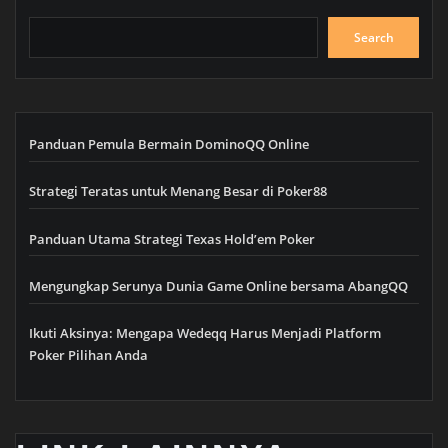
Search
Panduan Pemula Bermain DominoQQ Online
Strategi Teratas untuk Menang Besar di Poker88
Panduan Utama Strategi Texas Hold’em Poker
Mengungkap Serunya Dunia Game Online bersama AbangQQ
Ikuti Aksinya: Mengapa Wedeqq Harus Menjadi Platform
Poker Pilihan Anda