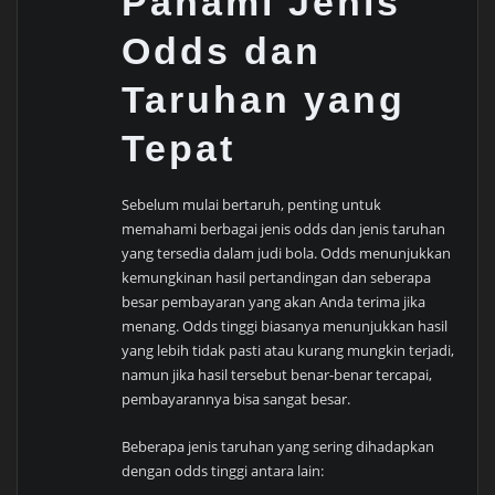
Pahami Jenis
Odds dan
Taruhan yang
Tepat
Sebelum mulai bertaruh, penting untuk
memahami berbagai jenis odds dan jenis taruhan
yang tersedia dalam judi bola. Odds menunjukkan
kemungkinan hasil pertandingan dan seberapa
besar pembayaran yang akan Anda terima jika
menang. Odds tinggi biasanya menunjukkan hasil
yang lebih tidak pasti atau kurang mungkin terjadi,
namun jika hasil tersebut benar-benar tercapai,
pembayarannya bisa sangat besar.
Beberapa jenis taruhan yang sering dihadapkan
dengan odds tinggi antara lain: