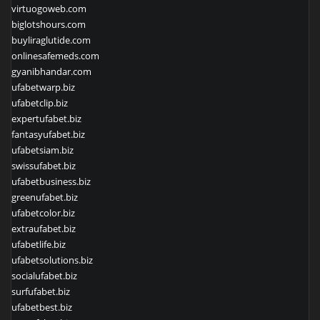
virtuogoweb.com
biglotshours.com
buyliraglutide.com
onlinesafemeds.com
gyanibhandar.com
ufabetwarp.biz
ufabetclip.biz
expertufabet.biz
fantasyufabet.biz
ufabetsiam.biz
swissufabet.biz
ufabetbusiness.biz
greenufabet.biz
ufabetcolor.biz
extraufabet.biz
ufabetlife.biz
ufabetsolutions.biz
socialufabet.biz
surfufabet.biz
ufabetbest.biz