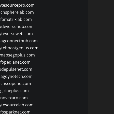
ytesourcepro.com
echspherelab.com
nfomatrixlab.com
odeversehub.com
yteverseweb.com
agconnecthub.com
yteboostgenius.com
ynapsegoplus.com
nfopedianet.com
odepulsenet.com
agdynotech.com
echscopehq.com
igizineplus.com
nnovexaro.com
ytesourcelab.com
nfosparknet.com