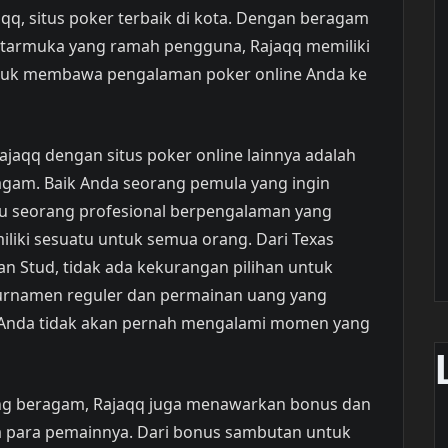
qq, situs poker terbaik di kota. Dengan beragam
ntarmuka yang ramah pengguna, Rajaqq memiliki
tuk membawa pengalaman poker online Anda ke
aqq dengan situs poker online lainnya adalah
agam. Baik Anda seorang pemula yang ingin
au seorang profesional berpengalaman yang
liki sesuatu untuk semua orang. Dari Texas
n Stud, tidak ada kekurangan pilihan untuk
 turnamen reguler dan permainan uang yang
 Anda tidak akan pernah mengalami momen yang
ang beragam, Rajaqq juga menawarkan bonus dan
 para pemainnya. Dari bonus sambutan untuk