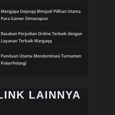
Mengapa Depoqq Menjadi Pilihan Utama
Para Gamer Dimanapun
Rasakan Perjudian Online Terbaik dengan
Layanan Terbaik Wargaqq
Panduan Utama Mendominasi Turnamen
PokerPelangi
LINK LAINNYA