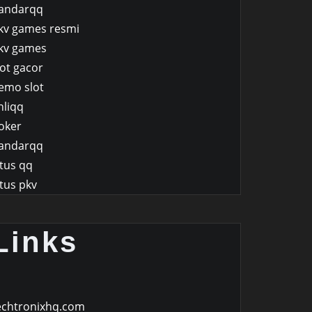
andarqq
kv games resmi
kv games
lot gacor
emo slot
hliqq
oker
andarqq
itus qq
itus pkv
Links
echtronixhq.com