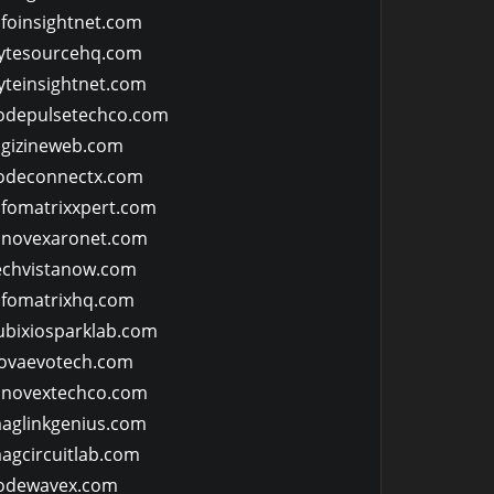
nfoinsightnet.com
ytesourcehq.com
yteinsightnet.com
odepulsetechco.com
igizineweb.com
odeconnectx.com
nfomatrixxpert.com
nnovexaronet.com
echvistanow.com
nfomatrixhq.com
ubixiosparklab.com
ovaevotech.com
nnovextechco.com
aglinkgenius.com
agcircuitlab.com
odewavex.com