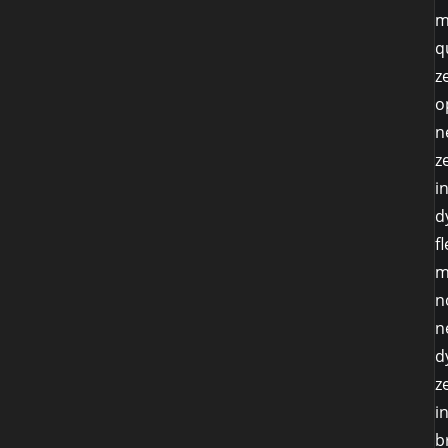
m
q
z
o
n
z
i
d
f
m
n
n
d
z
i
b