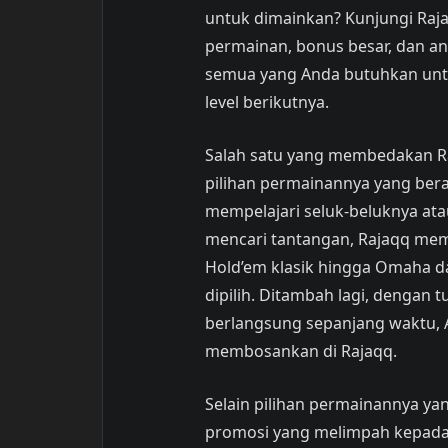
untuk dimainkan? Kunjungi Raja
permainan, bonus besar, dan a
semua yang Anda butuhkan un
level berikutnya.
Salah satu yang membedakan Raj
pilihan permainannya yang ber
mempelajari seluk-beluknya at
mencari tantangan, Rajaqq memi
Hold’em klasik hingga Omaha da
dipilih. Ditambah lagi, dengan
berlangsung sepanjang waktu,
membosankan di Rajaqq.
Selain pilihan permainannya y
promosi yang melimpah kepada